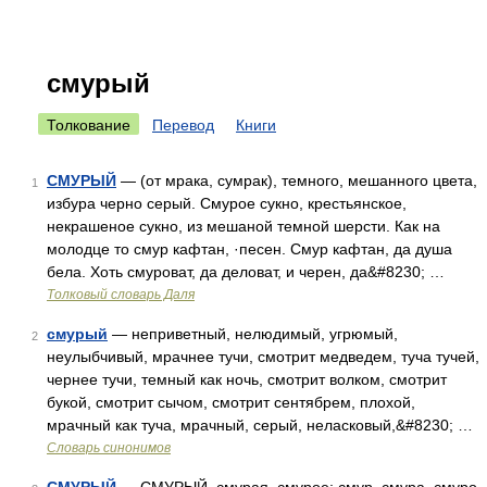
смурый
Толкование
Перевод
Книги
СМУРЫЙ
— (от мрака, сумрак), темного, мешанного цвета,
1
избура черно серый. Смурое сукно, крестьянское,
некрашеное сукно, из мешаной темной шерсти. Как на
молодце то смур кафтан, ·песен. Смур кафтан, да душа
бела. Хоть смуроват, да деловат, и черен, да&#8230; …
Толковый словарь Даля
смурый
— неприветный, нелюдимый, угрюмый,
2
неулыбчивый, мрачнее тучи, смотрит медведем, туча тучей,
чернее тучи, темный как ночь, смотрит волком, смотрит
букой, смотрит сычом, смотрит сентябрем, плохой,
мрачный как туча, мрачный, серый, неласковый,&#8230; …
Словарь синонимов