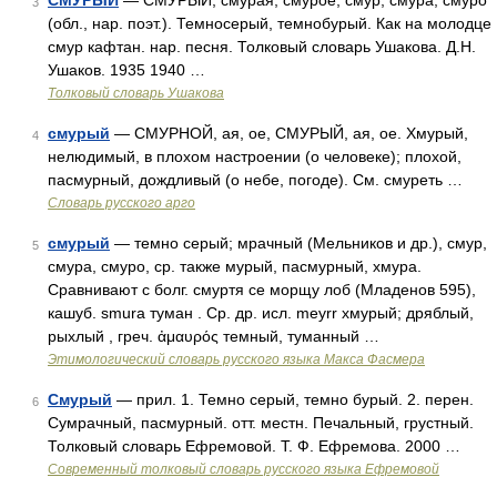
СМУРЫЙ
— СМУРЫЙ, смурая, смурое; смур, смура, смуро
3
(обл., нар. поэт.). Темносерый, темнобурый. Как на молодце
смур кафтан. нар. песня. Толковый словарь Ушакова. Д.Н.
Ушаков. 1935 1940 …
Толковый словарь Ушакова
смурый
— СМУРНОЙ, ая, ое, СМУРЫЙ, ая, ое. Хмурый,
4
нелюдимый, в плохом настроении (о человеке); плохой,
пасмурный, дождливый (о небе, погоде). См. смуреть …
Словарь русского арго
смурый
— темно серый; мрачный (Мельников и др.), смур,
5
смура, смуро, ср. также мурый, пасмурный, хмура.
Сравнивают с болг. смуртя се морщу лоб (Младенов 595),
кашуб. smurа туман . Ср. др. исл. mеуrr хмурый; дряблый,
рыхлый , греч. ἀμαυρός темный, туманный …
Этимологический словарь русского языка Макса Фасмера
Смурый
— прил. 1. Темно серый, темно бурый. 2. перен.
6
Сумрачный, пасмурный. отт. местн. Печальный, грустный.
Толковый словарь Ефремовой. Т. Ф. Ефремова. 2000 …
Современный толковый словарь русского языка Ефремовой