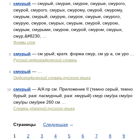
смурый
— смурый, смурая, смурое, смурые, смурого,
7
смурой, смурого, смурых, смурому, смурой, смурому,
смурым, смурый, смурую, смурое, смурые, смурого,
смурую, смурое, смурых, смурым, смурой, смурою,
смурым, смурыми, смуром, смурой, смуром, смурых,
смур,&#8230; …
Формы слов
смурый
— см урый; кратк. форма смур, см ур а, см уро …
8
Русский орфографический словарь
смурый
— …
9
Орфографический словарь русского языка
смурый
— A/A пр см. Приложение II (темно серый, темно
10
бурый; разг. пасмурный; разг. хмурый) смур сму/ра сму/ро
сму/ры сму/рее 260 см …
Словарь ударений русского языка
Страницы
Следующая
→
1
2
3
4
5
6
7
8
9